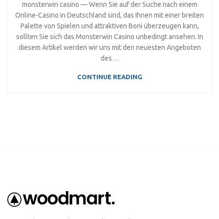
monsterwin casino — Wenn Sie auf der Suche nach einem
Online-Casino in Deutschland sind, das Ihnen mit einer breiten
Palette von Spielen und attraktiven Boni überzeugen kann,
sollten Sie sich das Monsterwin Casino unbedingt ansehen. In
diesem Artikel werden wir uns mit den neuesten Angeboten
des…
CONTINUE READING