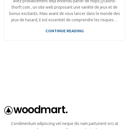
avez probablement déjà entendu parler de https://casino-
thorfr.com , un site web proposant une variété de jeux et de
bonus excitants. Mais avant de vous lancer dans le monde des
jeux de hasard, il est essentiel de comprendre les risques…
CONTINUE READING
Condimentum adipiscing vel neque dis nam parturient orci at