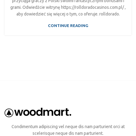
przyciąga graczy z Polski swoimi fantastycznymi bonusami i
grami. Odwiedźcie witrynę https://rolldoradocasinos.com.pl/ ,
aby dowiedzieć się więcej o tym, co oferuje. rolldorado.
CONTINUE READING
Condimentum adipiscing vel neque dis nam parturient orci at
scelerisque neque dis nam parturient.