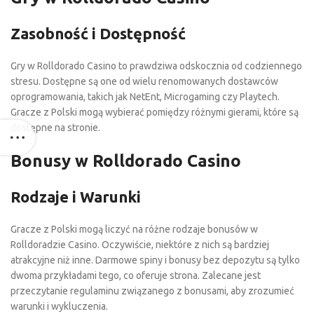
Zasobność i Dostępność
Gry w Rolldorado Casino to prawdziwa odskocznia od codziennego
stresu. Dostępne są one od wielu renomowanych dostawców
oprogramowania, takich jak NetEnt, Microgaming czy Playtech.
Gracze z Polski mogą wybierać pomiędzy różnymi gierami, które są
dostępne na stronie.
Bonusy w Rolldorado Casino
Rodzaje i Warunki
Gracze z Polski mogą liczyć na różne rodzaje bonusów w
Rolldoradzie Casino. Oczywiście, niektóre z nich są bardziej
atrakcyjne niż inne. Darmowe spiny i bonusy bez depozytu są tylko
dwoma przykładami tego, co oferuje strona. Zalecane jest
przeczytanie regulaminu związanego z bonusami, aby zrozumieć
warunki i wykluczenia.