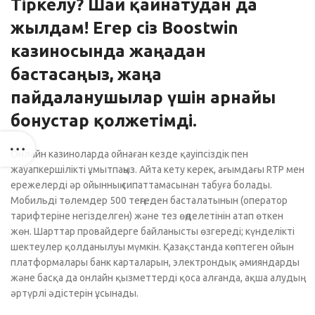
Тіркелу? Шай қайнатудан да
жылдам! Егер сіз Boostwin
казиносында жаңадан
бастасаңыз, жаңа
пайдаланушылар үшін арнайы
бонустар қолжетімді.
Онлайн казиноларда ойнаған кезде қауіпсіздік пен
жауапкершілікті ұмытпаңыз. Айта кету керек, ағымдағы RTP мен
ережелерді әр ойынның сипаттамасынан табуға болады.
Мобильді төлемдер 500 теңгеден басталатынын (оператор
тарифтеріне негізделген) және тез өңделетінін атап өткен
жөн. Шарттар провайдерге байланысты өзгереді; күнделікті
шектеулер қолданылуы мүмкін. Қазақстанда көптеген ойын
платформалары банк карталарын, электрондық әмияндарды
және басқа да онлайн қызметтерді қоса алғанда, ақша алудың
әртүрлі әдістерін ұсынады.