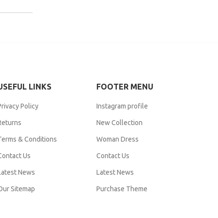
USEFUL LINKS
FOOTER MENU
Privacy Policy
Instagram profile
Returns
New Collection
Terms & Conditions
Woman Dress
Contact Us
Contact Us
Latest News
Latest News
Our Sitemap
Purchase Theme