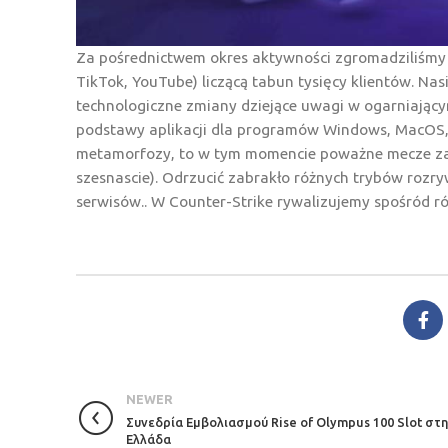
Za pośrednictwem okres aktywności zgromadziliśmy
TikTok, YouTube) liczącą tabun tysięcy klientów. Na
technologiczne zmiany dziejące uwagi w ogarniającym
podstawy aplikacji dla programów Windows, MacOS, L
metamorfozy, to w tym momencie poważne mecze zam
szesnascie). Odrzucić zabrakło różnych trybów rozr
serwisów.. W Counter-Strike rywalizujemy spośród 
NEWER
Συνεδρία Εμβολιασμού Rise of Olympus 100 Slot στ
Ελλάδα