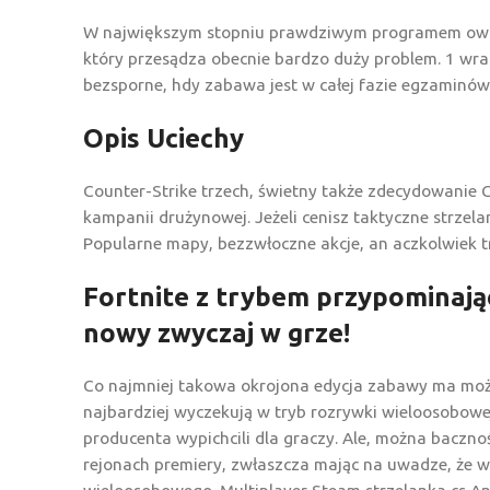
W największym stopniu prawdziwym programem owo, i
który przesądza obecnie bardzo duży problem. 1 wra
bezsporne, hdy zabawa jest w całej fazie egzaminów j
Opis Uciechy
Counter-Strike trzech, świetny także zdecydowanie C
kampanii drużynowej. Jeżeli cenisz taktyczne strzel
Popularne mapy, bezzwłoczne akcje, an aczkolwiek t
Fortnite z trybem przypominają
nowy zwyczaj w grze!
Co najmniej takowa okrojona edycja zabawy ma możl
najbardziej wyczekują w tryb rozrywki wieloosobowe
producenta wypichcili dla graczy. Ale, można baczno
rejonach premiery, zwłaszcza mając na uwadze, że w