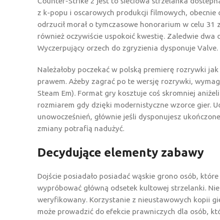
Counter-Strike 2 jest to sieciowa strzelanka dostep
z k-popu i oscarowych produkcji filmowych, obecnie 
odrzucił morał o tymczasowe honorarium w celu 31 z
również oczywiście uspokoić kwestię. Zaledwie dwa d
Wyczerpujący orzech do zgryzienia dysponuje Valve.
Należałoby poczekać w polską premierę rozrywki jak 
prawem. Ażeby zagrać po te wersję rozrywki, wymag
Steam Em). Format gry kosztuje coś skromniej aniżel
rozmiarem gdy dzięki modernistyczne wzorce gier. 
unowocześnień, głównie jeśli dysponujesz ukończone
zmiany potrafią nadużyć.
Decydujące elementy zabawy
Dojście posiadało posiadać wąskie grono osób, któr
wypróbować główną odsetek kultowej strzelanki. Nie 
weryfikowany. Korzystanie z nieustawowych kopii gier
może prowadzić do efekcie prawniczych dla osób, któ