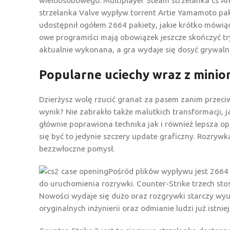
wieloosobowego. Multiplayer Steam strzelanka cs A
strzelanka Valve wypływ torrent Artie Yamamoto pak
udostępnił ogółem 2664 pakiety, jakie krótko mówiąc
owe programiści mają obowiązek jeszcze skończyć tr
aktualnie wykonana, a gra wydaje się dosyć grywaln
Popularne uciechy wraz z minion
Dzierżysz wolę rzucić granat za pasem zanim przeciw
wynik? Nie zabrakło także malutkich transformacji, j
głównie poprawiona technika jak i również lepsza op
się być to jedynie szczery update graficzny. Rozrywka
bezzwłoczne pomysł.
Pośród plików wypływu jest 2664 
do uruchomienia rozrywki. Counter-Strike trzech stos
Nowości wydaje się dużo oraz rozgrywki starczy wy
oryginalnych inżynierii oraz odmianie ludzi już istni