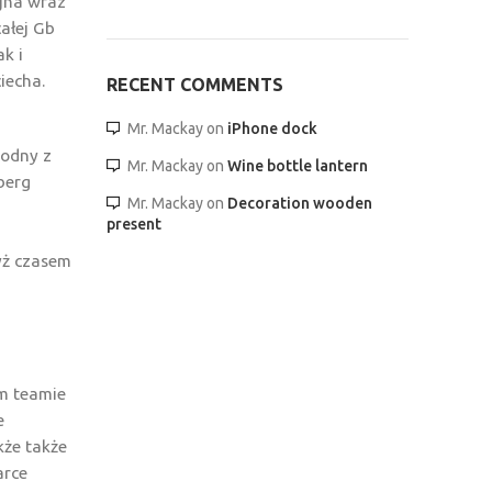
yjna wraz
ałej Gb
k i
iecha.
RECENT COMMENTS
Mr. Mackay
on
iPhone dock
godny z
Mr. Mackay
on
Wine bottle lantern
berg
Mr. Mackay
on
Decoration wooden
present
yż czasem
ym teamie
e
kże także
arce