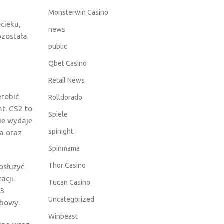
Monsterwin Casino
cieku,
news
ozostała
public
Qbet Casino
Retail News
erobić
Rolldorado
at. CS2 to
Spiele
ie wydaje
spinight
ia oraz
Spinmama
Thor Casino
osłużyć
acji.
Tucan Casino
 3
Uncategorized
obowy.
Winbeast