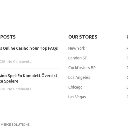
 POSTS
OUR STORES
s Online Casino: Your Top FAQs
New York
London SF
026
No Comments
Cockfosters BP
sino Spel: En Komplett Översikt
Los Angeles
ka Spelare
Chicago
026
No Comments
Las Vegas
MMERCE SOLUTIONS.