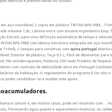
es elétricos e previne falhas no circuito.
em aço inoxidável; 2 copos em plástico TRITAN BPA FREE , 710
idade máxima 1,8L; Lâmina extra com encaixe ergonómico Easy T
ção Extract, para uma definição automática de tempo e velocid
 TRITAN BPA FREE com lâmina extratora integrada em aço inoxidá
 e 710ml); 2 tampas para conservar com
quina portugal
abertura
vel; Exterior de plástico; Taça 0.5 L; Fácil de desmontar para l
ível; Pés antiderrapantes; Potência 200 Watt Produto de limpeza
idores com contrato de eletricidade ativo em Portugal Continen
atários da habitação. O regulamento do programa E-lar não o 
ra poder candidatar-se a receber este apoio.
moacumuladores.
hama é comum e, em muitos casos, pode ser resolvido com… As
sas, fornecendo água quente e aquecimento essencial. As calde