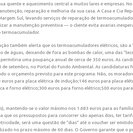
gua quente e aquecimento central a muitos lares e empresas. No
manutenção, reparação e melhoria da sua casa. A Casa e Cia Re
e Margem Sul, levando serviços de reparação de termoacumulado
lizar a manutenção preventiva — o cliente evita avarias inesper
do termoacumulador.
ação também alerta que os termoacumuladores elétricos, são a 
 de águas, deixando de fora as bombas de calor, uma das “tec
 permitiria uma poupança anual de cerca de 350 euros. As cand
 30 de setembro, no Portal do Fundo Ambiental. As candidaturas 
todo o orçamento previsto para este programa. Não, os morador
uros para placa elétrica de indução;146 euros para placa elét
ca e forno elétrico;300 euros para forno elétrico;500 euros para
es), mantendo-se o valor máximo nos 1.683 euros para as famíli
a que os pressupostos para concorrer são apenas dois, ter tarif
tricidade, será uma questão de “dias” até o voucher ser emitido
tilizado no prazo máximo de 60 dias. O Governo garante que o p