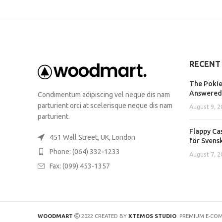
RECENT
The Pokie
Answered
Condimentum adipiscing vel neque dis nam
parturient orci at scelerisque neque dis nam
August 9, 2
parturient.
Flappy Ca
451 Wall Street, UK, London
för Svens
Phone: (064) 332-1233
August 7, 2
Fax: (099) 453-1357
WOODMART
2022 CREATED BY
XTEMOS STUDIO
. PREMIUM E-CO