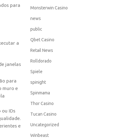
uados para
Monsterwin Casino
news
public
Qbet Casino
xecutar a
Retail News
Rolldorado
Spiele
ção para
spinight
o muro e
Spinmama
ula
Thor Casino
 ou IDs
Tucan Casino
qualidade.
Uncategorized
rientes e
Winbeast