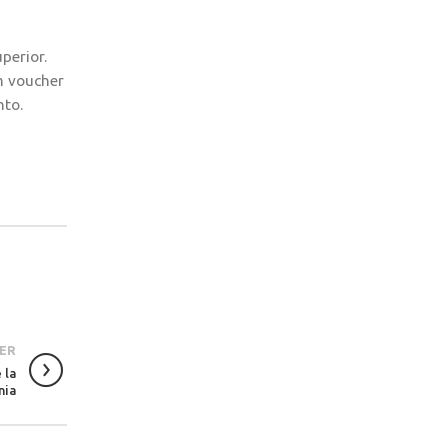
perior.
m voucher
nto.
ER
 la
nia