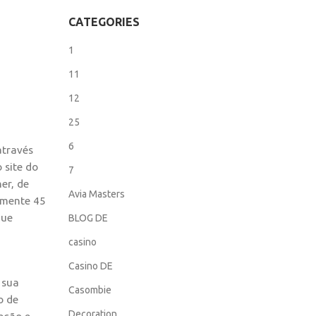
CATEGORIES
1
11
12
25
6
através
 site do
7
er, de
Avia Masters
almente 45
que
BLOG DE
casino
Casino DE
 sua
Casombie
o de
Decoration