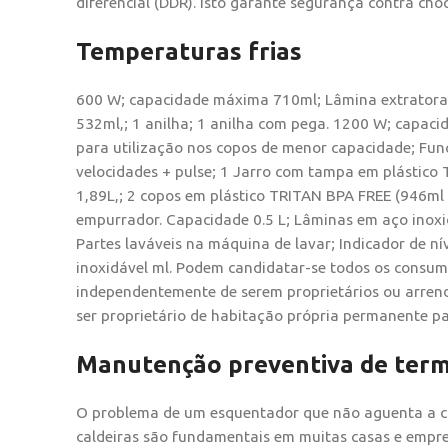
diferencial (DDR). Isto garante segurança contra choqu
Temperaturas frias
600 W; capacidade máxima 710ml; Lâmina extratora 
532ml,; 1 anilha; 1 anilha com pega. 1200 W; capac
para utilização nos copos de menor capacidade; Fun
velocidades + pulse; 1 Jarro com tampa em plástico
1,89L,; 2 copos em plástico TRITAN BPA FREE (946ml
empurrador. Capacidade 0.5 L; Lâminas em aço inoxidá
Partes laváveis na máquina de lavar; Indicador de n
inoxidável ml. Podem candidatar-se todos os consum
independentemente de serem proprietários ou arrend
ser proprietário de habitação própria permanente pa
Manutenção preventiva de ter
O problema de um esquentador que não aguenta a c
caldeiras são fundamentais em muitas casas e empre