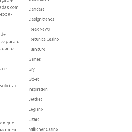
eção e
nadas com
Dendera
LADOR-
Design trends
Forex News
 de
Fortunica Casino
nte para o
ador, o
Furniture
Games
s de
Gry
Gtbet
olicitar
Inspiration
Jettbet
Legiano
Lizaro
ndo que
Millioner Casino
ma única