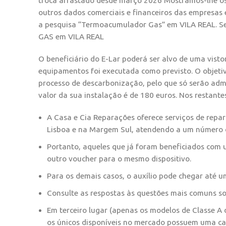
troca arrastado desde março 2026 Mostramos-lhe os 
outros dados comerciais e financeiros das empresas
a pesquisa “Termoacumulador Gas” em VILA REAL. 
GAS em VILA REAL
O beneficiário do E-Lar poderá ser alvo de uma visto
equipamentos foi executada como previsto. O objetiv
processo de descarbonização, pelo que só serão adm
valor da sua instalação é de 180 euros. Nos restante
A Casa e Cia Reparações oferece serviços de repa
Lisboa e na Margem Sul, atendendo a um número cr
Portanto, aqueles que já foram beneficiados com
outro voucher para o mesmo dispositivo.
Para os demais casos, o auxílio pode chegar até um
Consulte as respostas às questões mais comuns so
Em terceiro lugar (apenas os modelos de Classe A 
os únicos disponíveis no mercado possuem uma ca