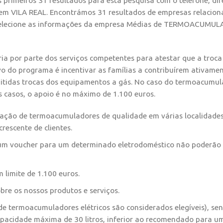
primeiros 31 resultados para esta pesquisa com o telefone, dir
 em VILA REAL. Encontrámos 31 resultados de empresas relacio
Selecione as informações da empresa Médias de TERMOACUMU
ria por parte dos serviços competentes para atestar que a troca
o do programa é incentivar as famílias a contribuírem ativame
itidas trocas dos equipamentos a gás. No caso do termoacumul
s casos, o apoio é no máximo de 1.100 euros.
ração de termoacumuladores de qualidade em várias localidade
escente de clientes.
 um voucher para um determinado eletrodoméstico não poderão s
 limite de 1.100 euros.
bre os nossos produtos e serviços.
de termoacumuladores elétricos são considerados elegíveis), se
pacidade máxima de 30 litros, inferior ao recomendado para u