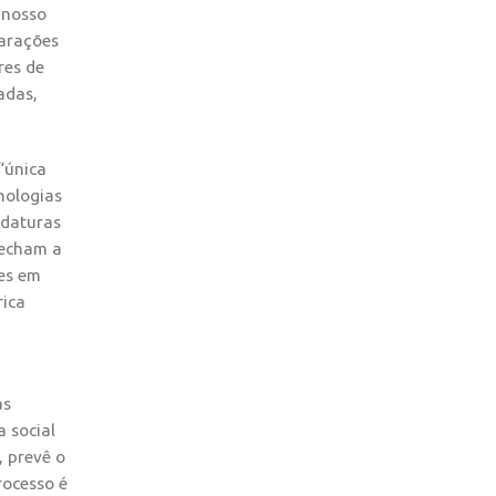
 nosso
parações
res de
adas,
“única
nologias
idaturas
fecham a
es em
rica
as
a social
, prevê o
rocesso é