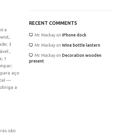
RECENT COMMENTS
ml e
Mr. Mackay
on
iPhone dock
wist,
ade; 3
Mr. Mackay
on
Wine bottle lantern
vel ,
Mr. Mackay
on
Decoration wooden
; 1
present
impar;
 para aço
tal —
obriga a
iras são