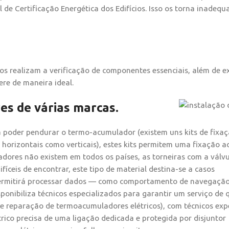
 de Certificação Energética dos Edifícios. Isso os torna inadeq
s realizam a verificação de componentes essenciais, além de e
ere de maneira ideal.
s de várias marcas.
a poder pendurar o termo-acumulador (existem uns kits de fixa
horizontais como verticais), estes kits permitem uma fixação a
dores não existem em todos os países, as torneiras com a válv
ifíceis de encontrar, este tipo de material destina-se a casos
 permitirá processar dados — como comportamento de navegação
sponibiliza técnicos especializados para garantir um serviço de 
 reparação de termoacumuladores elétricos), com técnicos expe
ico precisa de uma ligação dedicada e protegida por disjuntor