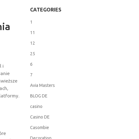
CATEGORIES
1
nia
11
12
25
6
 i
wanie
7
świeższe
Avia Masters
ach,
latformy.
BLOG DE
casino
Casino DE
Casombie
óre
Decoration