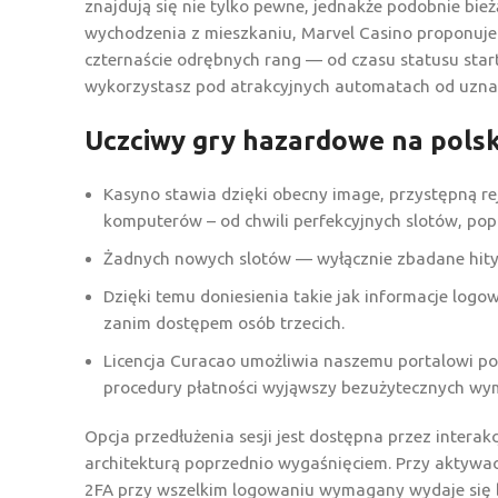
znajdują się nie tylko pewne, jednakże podobnie bi
wychodzenia z mieszkaniu, Marvel Casino proponuje 
czternaście odrębnych rang — od czasu statusu star
wykorzystasz pod atrakcyjnych automatach od uzn
Uczciwy gry hazardowe na pols
Kasyno stawia dzięki obecny image, przystępną rej
komputerów – od chwili perfekcyjnych slotów, popr
Żadnych nowych slotów — wyłącznie zbadane hity
Dzięki temu doniesienia takie jak informacje logo
zanim dostępem osób trzecich.
Licencja Curacao umożliwia naszemu portalowi pod
procedury płatności wyjąwszy bezużytecznych wym
Opcja przedłużenia sesji jest dostępna przez interakc
architekturą poprzednio wygaśnięciem. Przy aktywac
2FA przy wszelkim logowaniu wymagany wydaje się 