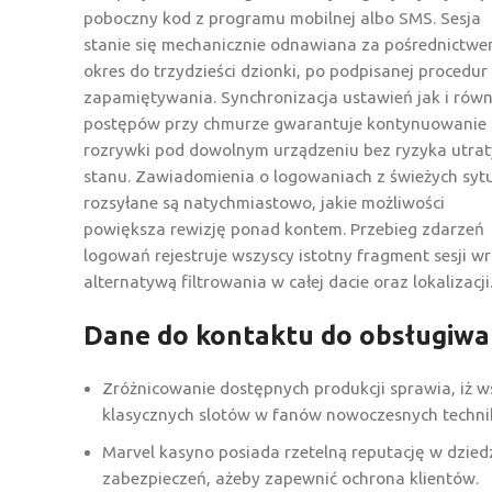
poboczny kod z programu mobilnej albo SMS. Sesja
stanie się mechanicznie odnawiana za pośrednictw
okres do trzydzieści dzionki, po podpisanej procedur
zapamiętywania. Synchronizacja ustawień jak i równ
postępów przy chmurze gwarantuje kontynuowanie
rozrywki pod dowolnym urządzeniu bez ryzyka utrat
stanu. Zawiadomienia o logowaniach z świeżych sytu
rozsyłane są natychmiastowo, jakie możliwości
powiększa rewizję ponad kontem. Przebieg zdarzeń
logowań rejestruje wszyscy istotny fragment sesji wr
alternatywą filtrowania w całej dacie oraz lokalizacji
Dane do kontaktu do obsługiwa
Zróżnicowanie dostępnych produkcji sprawia, iż w
klasycznych slotów w fanów nowoczesnych techni
Marvel kasyno posiada rzetelną reputację w dzied
zabezpieczeń, ażeby zapewnić ochrona klientów.