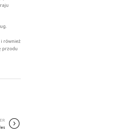
raju
ug.
i również
ę przodu
ER
des