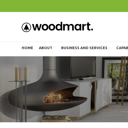
HOME
ABOUT
BUSINESS AND SERVICES
CAPAB