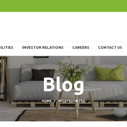
ILITIES
INVESTOR RELATIONS
CAREERS
CONTACT US
Blog
HOME
UNCATEGORIZED