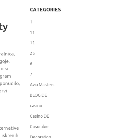
CATEGORIES
1
ty
11
12
25
ralnica,
goje,
6
o si
7
ogram
 ponudilo,
Avia Masters
prvi
BLOG DE
casino
Casino DE
Casombie
ternative
 iskrenih
Decoration