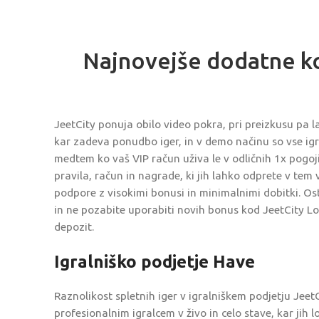
Najnovejše dodatne ko
JeetCity ponuja obilo video pokra, pri preizkusu pa l
kar zadeva ponudbo iger, in v demo načinu so vse igr
medtem ko vaš VIP račun uživa le v odličnih 1x pogoj
pravila, račun in nagrade, ki jih lahko odprete v tem
podpore z visokimi bonusi in minimalnimi dobitki. Osta
in ne pozabite uporabiti novih bonus kod JeetCity Lo
depozit.
Igralniško podjetje Have
Raznolikost spletnih iger v igralniškem podjetju Jeet
profesionalnim igralcem v živo in celo stave, kar jih 