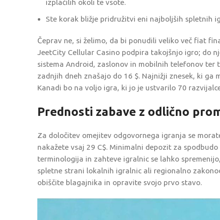
izplačilih okoli te vsote.
Ste korak bližje pridružitvi eni najboljših spletnih ig
Čeprav ne, si želimo, da bi ponudili veliko več fiat fi
JeetCity Cellular Casino podpira takojšnjo igro; do 
sistema Android, zaslonov in mobilnih telefonov ter tab
zadnjih dneh znašajo do 16 $. Najnižji znesek, ki ga 
Kanadi bo na voljo igra, ki jo je ustvarilo 70 razvijalce
Prednosti zabave z odlično prom
Za določitev omejitev odgovornega igranja se morate 
nakažete vsaj 29 C$. Minimalni depozit za spodbudo 
terminologija in zahteve igralnic se lahko spremenij
spletne strani lokalnih igralnic ali regionalno zakon
obiščite blagajnika in opravite svojo prvo stavo.