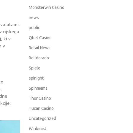
Monsterwin Casino
news
ovalutami.
public
racijskega
Qbet Casino
, ki v
m v
Retail News
Rolldorado
Spiele
spinight
ko
Spinmama
,
adne
Thor Casino
kcije;
Tucan Casino
Uncategorized
Winbeast