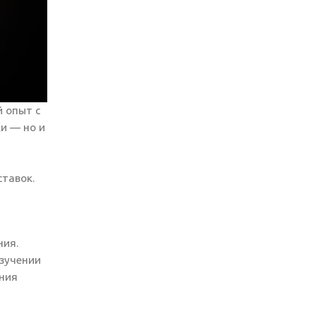
 опыт с
и — но и
тавок.
ния.
изучении
ения