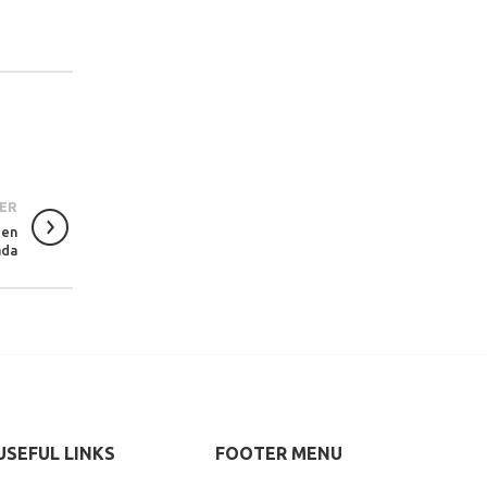
ER
 en
ada
USEFUL LINKS
FOOTER MENU