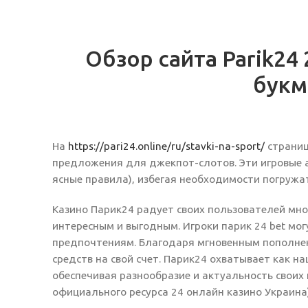
Обзор сайта Parik24 
букм
На
https://pari24.online/ru/stavki-na-sport/
страниц
предложения для джекпот-слотов. Эти игровые 
ясные правила), избегая необходимости погружа
Казино Парик24 радует своих пользователей мно
интересным и выгодным.
Игроки парик 24 bet мо
предпочтениям. Благодаря мгновенным пополнен
средств на свой счет. Парик24 охватывает как 
обеспечивая разнообразие и актуальность своих
официального ресурса 24 онлайн казино Украина