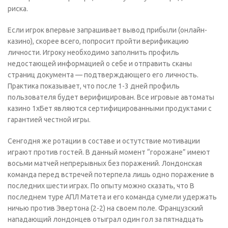
риска.
Если игрок впервые запрашивает вывод прибыли (онлайн-
казино), скорее всего, попросит пройти верификацию
личности. Игроку необходимо заполнить профиль
недостающей информацией о себе и отправить сканы
страниц документа — подтверждающего его личность.
Практика показывает, что после 1-3 дней профиль
пользователя будет верифицирован. Все игровые автоматы
казино 1хБет являются сертифицированными продуктами с
гарантией честной игры.
Сенгодня же ротации в составе и остутствие мотивации
играют против гостей. В данный момент “горожане” имеют
восьми матчей непрерывных без поражений. Лондонская
команда перед встречей потерпела лишь одно поражение в
последних шести играх. По опыту можно сказать, что В
последнем туре АПЛ Матета и его команда сумели удержать
ничью против Эвертона (2-2) на своем поле. Французский
нападающий лондонцев отыграл один гол за пятнадцать