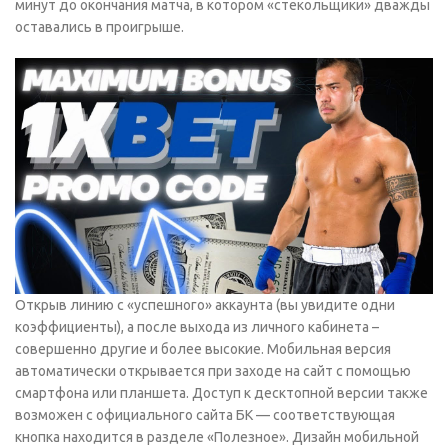
минут до окончания матча, в котором «стекольщики» дважды
оставались в проигрыше.
Открыв линию с «успешного» аккаунта (вы увидите одни
коэффициенты), а после выхода из личного кабинета –
совершенно другие и более высокие. Мобильная версия
автоматически открывается при заходе на сайт с помощью
смартфона или планшета. Доступ к десктопной версии также
возможен с официального сайта БК — соответствующая
кнопка находится в разделе «Полезное». Дизайн мобильной