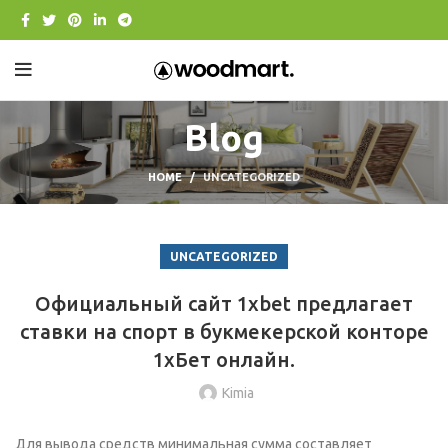
Blog
HOME
UNCATEGORIZED
UNCATEGORIZED
Официальный сайт 1xbet предлагает
ставки на спорт в букмекерской конторе
1хБет онлайн.
Kimia
Для вывода средств минимальная сумма составляет