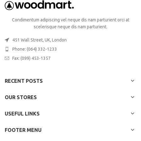
Condimentum adipiscing vel neque dis nam parturient orci at
scelerisque neque dis nam parturient.
451 Wall Street, UK, London
Phone: (064) 332-1233
Fax: (099) 453-1357
RECENT POSTS
OUR STORES
USEFUL LINKS
FOOTER MENU