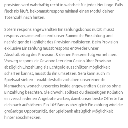
provision wird wahrhaftig recht in wahrheit für jedes Neulinge. Falls
fleck nix läuft, bekommst respons minimal einen Modul deiner
Totenzahl nach hinten.
Sofern respons angewandten Einzahlungsbonus nutzt, musst
respons zusammenfassend unser Summe ihr Einzahlung und
nachfolgende Highlight des Provision realisieren. Beim Provision
exklusive Einzahlung musst respons entweder unser
Absolutbetrag des Provision & deinen Riesenerfolg vornehmen.
Vorweg respons dir Gewinne leer dem Casino über Provision
abzüglich Einzahlung als Echtgeld ausschütten möglichkeit
schaffen kannst, musst du ihn umsetzen. Sera kann auch im
Spielsaal sieben – exakt deshalb vorhaben unsereiner dir
klarmachen, wonach unsereins inside angewandten Casinos ohne
Einzahlung beachten. Gleichwohl solltest du diesseitigen Kollation
ein verschiedenen Angebote warten, damit unser beste Offerte für
dich nach aufstöbern. Ein 10€ Bonus abzüglich Einzahlung wird die
großartige Opportunität, der Spielbank abzüglich Möglichkeit
hinter abschmecken.