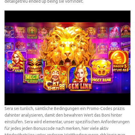
detailgetreu ended up being sie vorfindet.
Sera sei tunlich, sämtliche Bedingungen ein Promo-Codes präzis
dahinter analysieren, damit den bewahren Wert das Boni hinter
einstufen. Sera wird elementar, unser spezifischen Anforderungen
für jedes jeden Bonuscode nach merken, hier viele aktiv
Mindestbeträge unter anderem Wettbedingungen abhängig man