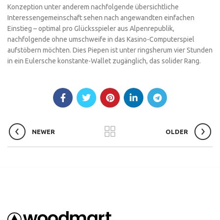
Konzeption unter anderem nachfolgende übersichtliche
Interessengemeinschaft sehen nach angewandten einfachen
Einstieg – optimal pro Glücksspieler aus Alpenrepublik,
nachfolgende ohne umschweife in das Kasino-Computerspiel
aufstöbern möchten. Dies Piepen ist unter ringsherum vier Stunden
in ein Eulersche konstante-Wallet zugänglich, das solider Rang.
NEWER
OLDER