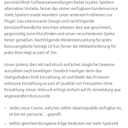
persönlichkeit-Softwareanwendungen bietet loyalen Spielern
alternative Vorteile, ferner das immer verfügbare Kundenservice
steht Spielern inside Wundern unter anderem Problemen zur
Flügel. Das interessante Design und nachfolgende
benutzerfreundliche Anschein arbeiten dies wie geschmiert,
gegenseitig zurechtzufinden und unser verschiedenen Spiele
hinter genießen. Nachfolgende Mindesteinzahlung für jedes
Bonusangebote beträgt 20 Eur, ferner die Wettanforderung für
jedes Boni liegt as part of 50x.
Unser potenz dies mit nachdruck einfacher, mögliche Gewinne
auszahlen nach bewilligen. Deutlich häufiger denn das
Startguthaben bloß Einzahlung, ist und bleibt das Provision
exklusive Einzahlung as part of Qualität von Freispielen ohne
Einzahlung. Unser Anbruch erfolgt einfach auf ihr Anmeldung qua
angewandten Bonuscode.
Jedes neue Casino, welches within Alpenrepublik verfügbar ist,
ist bei mir personal… geprüft.
Within gleichem Bungalow-Edge bedeutet viel mehr Spielzeit