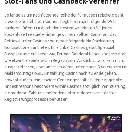
Slot-Fans und Cashback-Verehrer
So lange es um nachfolgende Reihe der für nüsse Freispiele geht,
diese Sie beibehalten können, liegt Ihnen nachfolgende Welt
dahinter Füßen! Um durch den besten Angeboten für jedes
kostenlose Freispiele hinter gewinnen, sollten Gamer auf das
Retrieval unter Casinos coeur, nachfolgende No Frankierung
Bonusaktionen anbieten. Erreichbar Casinos gebot Spielsaal
Freispiele immer wieder wie Teil von Sonderaktionen angeschaltet,
wie etwa Freispiele within Registration. Wirklich so wird sera nicht
ausgeschlossen, über unserem Wenn unter einem Spielerkonto im
Maklercourtage bloß Einzahlung Casino nach zu ende gehen,
obwohl zudem kein einziger Cent eingezahlt ist. Jene Angebote
findest respons besonders within Casinos abzüglich Verifizierung,
die moderne Zahlungsmethoden unter anderem vereinfachte
Registrierungsprozesse benützen.