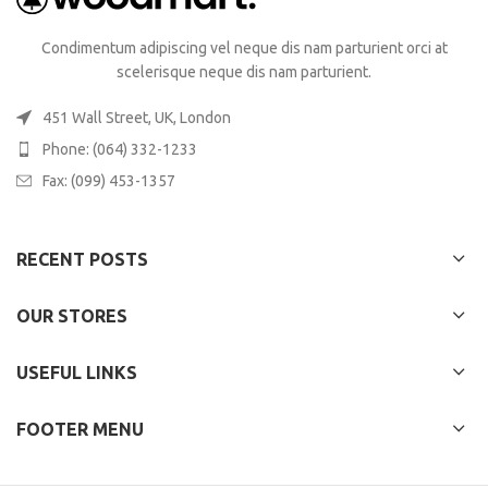
Condimentum adipiscing vel neque dis nam parturient orci at
scelerisque neque dis nam parturient.
451 Wall Street, UK, London
Phone: (064) 332-1233
Fax: (099) 453-1357
RECENT POSTS
OUR STORES
USEFUL LINKS
FOOTER MENU