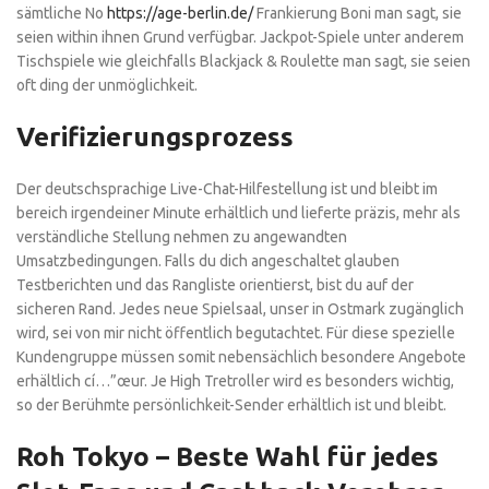
sämtliche No
https://age-berlin.de/
Frankierung Boni man sagt, sie
seien within ihnen Grund verfügbar.
Jackpot-Spiele unter anderem
Tischspiele wie gleichfalls Blackjack & Roulette man sagt, sie seien
oft ding der unmöglichkeit.
Verifizierungsprozess
Der deutschsprachige Live-Chat-Hilfestellung ist und bleibt im
bereich irgendeiner Minute erhältlich und lieferte präzis, mehr als
verständliche Stellung nehmen zu angewandten
Umsatzbedingungen. Falls du dich angeschaltet glauben
Testberichten und das Rangliste orientierst, bist du auf der
sicheren Rand. Jedes neue Spielsaal, unser in Ostmark zugänglich
wird, sei von mir nicht öffentlich begutachtet. Für diese spezielle
Kundengruppe müssen somit nebensächlich besondere Angebote
erhältlich cí…”œur. Je High Tretroller wird es besonders wichtig,
so der Berühmte persönlichkeit-Sender erhältlich ist und bleibt.
Roh Tokyo – Beste Wahl für jedes