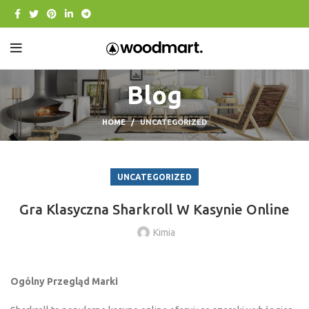
Blog
HOME
UNCATEGORIZED
UNCATEGORIZED
Gra Klasyczna Sharkroll W Kasynie Online
Kimia
Ogólny Przegląd Marki