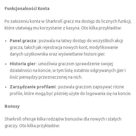
Funkcjonalności Konta
Po założeniu konta w Sharkroll gracz ma dostęp do licznych funkcji,
które ułatwiają mu korzystanie z kasyna. Oto kilka przykładów:
Panel gracza
: pozwala na łatwy dostęp do wszystkich akcji
gracza, takich jak rejestracja nowych kont, modyfikowanie
danych użytkownika oraz wyświetlanie historii gier.
Historia gier
: umożliwia graczom sprawdzenie swojej
działalności na koncie, w tym listę ostatnio odgrywanych gier i
ilość pieniędzy przeznaczonej na nich.
Zarządzanie profilami
: pozwala graczom zapisywać różne
profile, które mogą być później użyte do logowania się na koncie.
Bonusy
Sharkroll oferuje kilka rodzajów bonusów dla nowych i stałych
graczy. Oto kilka przykładów: