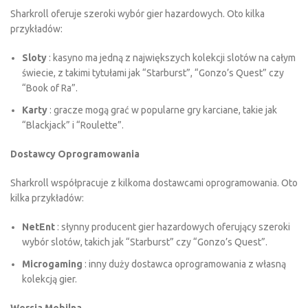
Sharkroll oferuje szeroki wybór gier hazardowych. Oto kilka
przykładów:
Sloty
: kasyno ma jedną z największych kolekcji slotów na całym
świecie, z takimi tytułami jak “Starburst”, “Gonzo’s Quest” czy
“Book of Ra”.
Karty
: gracze mogą grać w popularne gry karciane, takie jak
“Blackjack” i “Roulette”.
Dostawcy Oprogramowania
Sharkroll współpracuje z kilkoma dostawcami oprogramowania. Oto
kilka przykładów:
NetEnt
: słynny producent gier hazardowych oferujący szeroki
wybór slotów, takich jak “Starburst” czy “Gonzo’s Quest”.
Microgaming
: inny duży dostawca oprogramowania z własną
kolekcją gier.