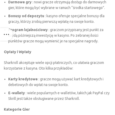
Darmowe gry
: nowi gracze otrzymują dostęp do darmowych
gier, które mogą być wybrane w ramach “środka startowego”.
Bonusy od depozytu
: kasyno oferuje specjalne bonusy dla
graczy, którzy zrobią pierwszą wpłatę na swoje konto.
Program lojalnościowy
: graczom przypisany jest punkt za
każdą późniejszą inwestycję w kasyno. Po zebranej ilości
punktów gracze mogą wymienić je na specjalne nagrody.
Opłaty i Wpłaty
Sharkroll akceptuje wiele opcji płatniczych, co ułatwia graczom
korzystanie z kasyna. Oto kilka przykładów:
Karty kredytowe
: gracze mogą używać kart kredytowych i
debetowych do wpłat na swoje konto.
E-wallety
: wiele popularnych e-walletów, takich jak PayPal czy
Skrill jest także obsługiwane przez Sharkroll.
Kategorie Gier