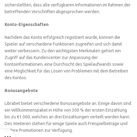
sicherstellten, dass alle verfügbaren Informationen im Rahmen der
betreffenden Vorschriften abgesprochen werden.
Konto-Eigenschaften
Nachdem das Konto erfolgreich registriert wurde, können die
Spieler auf verschiedene Funktionen zugreifen und sich damit
weiter verbessern. Zu den wichtigsten Merkmalen gehört ein
Zugriff auf das Kundencenter zur Anpassung der
Kontoinformationen, eine Durchsicht des Spielaufwands sowie
eine Möglichkeit für das Lösen von Problemen mit dem Betreiben
des Kontos.
Bonusangebote
Librabet bietet verschiedene Bonusangebote an. Einige davon sind
ein Willkommenspaket in Höhe von 300 % der ersten Einzahlung
bis zu €1.000, welches an drei Einzahlungen verteilt werden kann.
Des Weiteren stehen für einige Spiele auch Freispielbeträge und
andere Promotionen zur Verfügung.