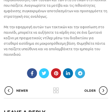
παρακολούθηση των τάσεων και των στατιστικών στο παιχνίδι
που παίζετε. Αναγνωρίστε τα μοτίβα και τις πιθανότητες
εμφάνισης συγκεκριμένων αποτελεσμάτων και προσαρμόστε τη
στρατηγική σας αναλόγως.
Με την εφαρμογή αυτών των τακτικών και την αφοσίωση στο
παιχνίδι, μπορείτε να αυξήσετε τα κέρδη σας σε ένα ζωντανό
καζίνο με πραγματικούς ντίλερ μέσω του διαδικτύου για
σταθερό εισόδημα σε μακροπρόθεσμη βάση. Θυμηθείτε πάντα
να παίζετε υπεύθυνα και να απολαμβάνετε την εμπειρία του
παιχνιδιού.
NEWER
OLDER