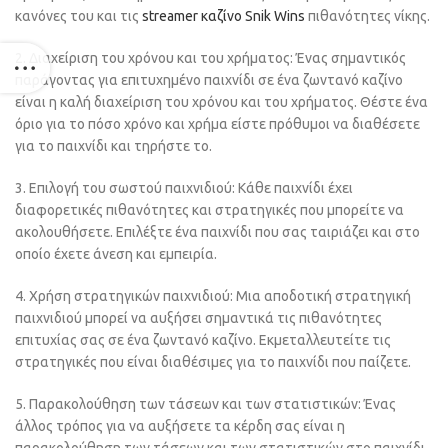
κανόνες του και τις
streamer καζίνο Snik Wins
πιθανότητες νίκης.
2. Διαχείριση του χρόνου και του χρήματος: Ένας σημαντικός
παράγοντας για επιτυχημένο παιχνίδι σε ένα ζωντανό καζίνο
είναι η καλή διαχείριση του χρόνου και του χρήματος. Θέστε ένα
όριο για το πόσο χρόνο και χρήμα είστε πρόθυμοι να διαθέσετε
για το παιχνίδι και τηρήστε το.
3. Επιλογή του σωστού παιχνιδιού: Κάθε παιχνίδι έχει
διαφορετικές πιθανότητες και στρατηγικές που μπορείτε να
ακολουθήσετε. Επιλέξτε ένα παιχνίδι που σας ταιριάζει και στο
οποίο έχετε άνεση και εμπειρία.
4. Χρήση στρατηγικών παιχνιδιού: Μια αποδοτική στρατηγική
παιχνιδιού μπορεί να αυξήσει σημαντικά τις πιθανότητες
επιτυχίας σας σε ένα ζωντανό καζίνο. Εκμεταλλευτείτε τις
στρατηγικές που είναι διαθέσιμες για το παιχνίδι που παίζετε.
5. Παρακολούθηση των τάσεων και των στατιστικών: Ένας
άλλος τρόπος για να αυξήσετε τα κέρδη σας είναι η