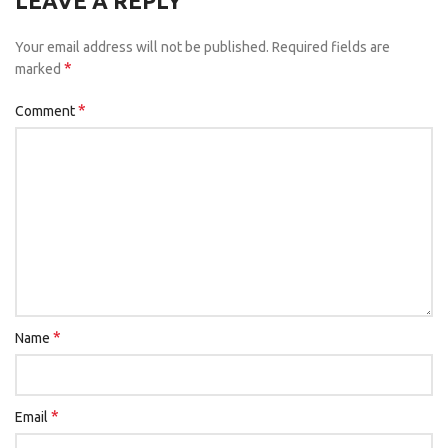
LEAVE A REPLY
Your email address will not be published.
Required fields are
*
marked
*
Comment
*
Name
*
Email