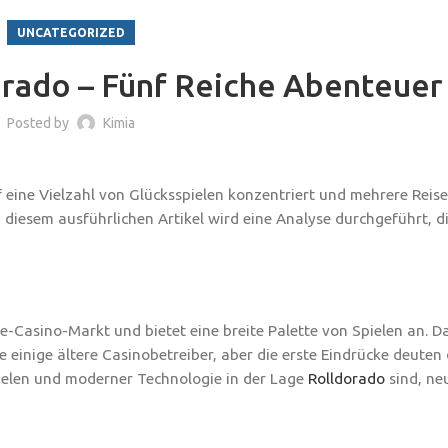
UNCATEGORIZED
orado – Fünf Reiche Abenteuer
Posted by
Kimia
uf eine Vielzahl von Glücksspielen konzentriert und mehrere Reis
iesem ausführlichen Artikel wird eine Analyse durchgeführt, di
ne-Casino-Markt und bietet eine breite Palette von Spielen an. D
 einige ältere Casinobetreiber, aber die erste Eindrücke deuten
pielen und moderner Technologie in der Lage
Rolldorado
sind, ne