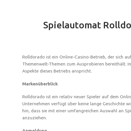
Spielautomat Rolld
Rolldorado ist ein Online-Casino-Betrieb, der sich a
Themenwelt-Themen zum Ausprobieren bereithält. In d
Aspekte dieses Betriebs anspricht.
Markenüberblick
Rolldorado ist ein relativ neuer Spieler auf dem Onli
Unternehmen verfügt über keine lange Geschichte wie
hin, dass sie mit einer umfangreichen Auswahl an S
anzuziehen.
Anmeldung