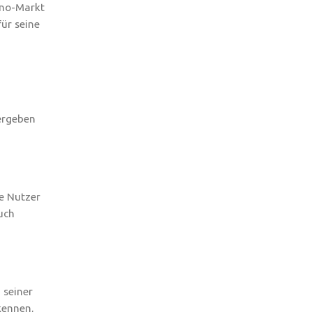
ino-Markt
ür seine
ergeben
e Nutzer
uch
 seiner
kennen,