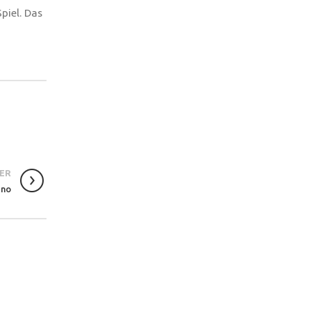
piel. Das
ER
ino