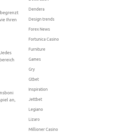
Dendera
 begrenzt
Design trends
wie Ihren
Forex News
Fortunica Casino
Furniture
 Jedes
Games
bereich
Gry
Gtbet
Inspiration
ensboni
Jettbet
piel an,
Legiano
Lizaro
Millioner Casino