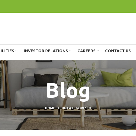
ILITIES
INVESTOR RELATIONS
CAREERS
CONTACT US
Blog
HOME
UNCATEGORIZED