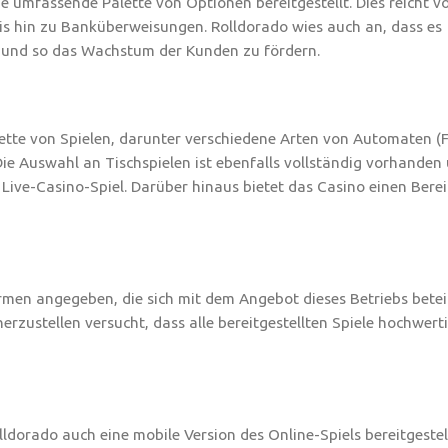
 umfassende Palette von Optionen bereitgestellt. Dies reicht v
s hin zu Banküberweisungen. Rolldorado wies auch an, dass es
n und so das Wachstum der Kunden zu fördern.
lette von Spielen, darunter verschiedene Arten von Automaten (F
e Auswahl an Tischspielen ist ebenfalls vollständig vorhanden
Live-Casino-Spiel. Darüber hinaus bietet das Casino einen Berei
men angegeben, die sich mit dem Angebot dieses Betriebs betei
rzustellen versucht, dass alle bereitgestellten Spiele hochwert
ldorado auch eine mobile Version des Online-Spiels bereitgestell