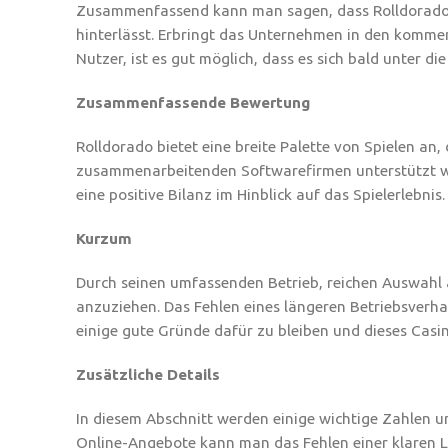
Zusammenfassend kann man sagen, dass Rolldorado al
hinterlässt. Erbringt das Unternehmen in den komme
Nutzer, ist es gut möglich, dass es sich bald unter di
Zusammenfassende Bewertung
Rolldorado bietet eine breite Palette von Spielen an
zusammenarbeitenden Softwarefirmen unterstützt wi
eine positive Bilanz im Hinblick auf das Spielerlebnis.
Kurzum
Durch seinen umfassenden Betrieb, reichen Auswahl 
anzuziehen. Das Fehlen eines längeren Betriebsverha
einige gute Gründe dafür zu bleiben und dieses Casi
Zusätzliche Details
In diesem Abschnitt werden einige wichtige Zahlen u
Online-Angebote kann man das Fehlen einer klaren Li