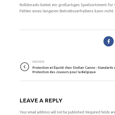
Rolldorado bietet ein großartiges Spielsortiment für 
Fehlen eines längeren Betriebsverhaltens kann nicht 
NEWER
Protection et Équité chez Slotlair Casino : Standards
Protection des Joueurs pour la Belgique
LEAVE A REPLY
Your email address will not be published.
Required fields a