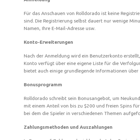
Für das Anschauen von Rolldorado ist keine Registri
sind. Die Registrierung selbst dauert nur wenige Min
Namen, Ihre E-Mail-Adresse usw.
Konto-Erweiterungen
Nach der Anmeldung wird ein Benutzerkonto erstellt
Konto verfügt über eine eigene Liste für die Verfolgu
bietet auch einige grundlegende Informationen über 
Bonusprogramm
Rolldorado schreibt sein Bonusangebot, um Neukun
mit einem Anteil von bis zu $200 und freien Spins für
bei dem die Spieler in verschiedenen Themen aufgefo
Zahlungsmethoden und Auszahlungen