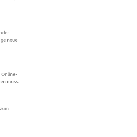
änder
nige neue
 Online-
nen muss.
 zum