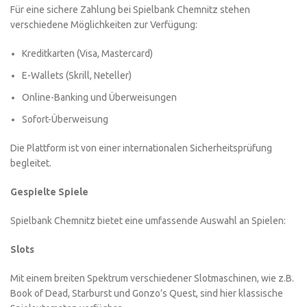
Für eine sichere Zahlung bei Spielbank Chemnitz stehen
verschiedene Möglichkeiten zur Verfügung:
Kreditkarten (Visa, Mastercard)
E-Wallets (Skrill, Neteller)
Online-Banking und Überweisungen
Sofort-Überweisung
Die Plattform ist von einer internationalen Sicherheitsprüfung
begleitet.
Gespielte Spiele
Spielbank Chemnitz bietet eine umfassende Auswahl an Spielen:
Slots
Mit einem breiten Spektrum verschiedener Slotmaschinen, wie z.B.
Book of Dead, Starburst und Gonzo’s Quest, sind hier klassische