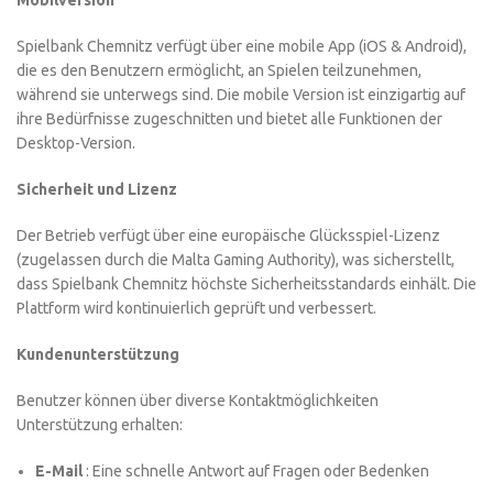
Mobilversion
Spielbank Chemnitz verfügt über eine mobile App (iOS & Android),
die es den Benutzern ermöglicht, an Spielen teilzunehmen,
während sie unterwegs sind. Die mobile Version ist einzigartig auf
ihre Bedürfnisse zugeschnitten und bietet alle Funktionen der
Desktop-Version.
Sicherheit und Lizenz
Der Betrieb verfügt über eine europäische Glücksspiel-Lizenz
(zugelassen durch die Malta Gaming Authority), was sicherstellt,
dass Spielbank Chemnitz höchste Sicherheitsstandards einhält. Die
Plattform wird kontinuierlich geprüft und verbessert.
Kundenunterstützung
Benutzer können über diverse Kontaktmöglichkeiten
Unterstützung erhalten:
E-Mail
: Eine schnelle Antwort auf Fragen oder Bedenken