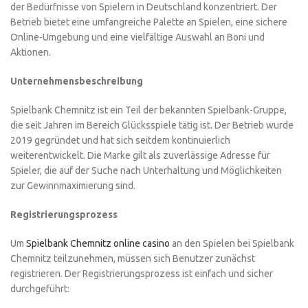
der Bedürfnisse von Spielern in Deutschland konzentriert. Der
Betrieb bietet eine umfangreiche Palette an Spielen, eine sichere
Online-Umgebung und eine vielfältige Auswahl an Boni und
Aktionen.
Unternehmensbeschreibung
Spielbank Chemnitz ist ein Teil der bekannten Spielbank-Gruppe,
die seit Jahren im Bereich Glücksspiele tätig ist. Der Betrieb wurde
2019 gegründet und hat sich seitdem kontinuierlich
weiterentwickelt. Die Marke gilt als zuverlässige Adresse für
Spieler, die auf der Suche nach Unterhaltung und Möglichkeiten
zur Gewinnmaximierung sind.
Registrierungsprozess
Um
Spielbank Chemnitz online casino
an den Spielen bei Spielbank
Chemnitz teilzunehmen, müssen sich Benutzer zunächst
registrieren. Der Registrierungsprozess ist einfach und sicher
durchgeführt: