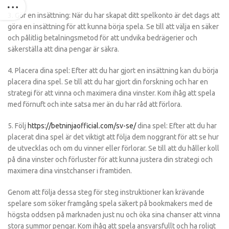
3. Gör en insättning: När du har skapat ditt spelkonto är det dags att
göra en insättning för att kunna börja spela. Se till att välja en säker
och pålitlig betalningsmetod för att undvika bedrägerier och
säkerställa att dina pengar är säkra.
4. Placera dina spel: Efter att du har gjort en insättning kan du börja
placera dina spel. Se till att du har gjort din forskning och har en
strategi för att vinna och maximera dina vinster. Kom ihåg att spela
med förnuft och inte satsa mer än du har råd att förlora.
5. Följ
https://betninjaofficial.com/sv-se/
dina spel: Efter att du har
placerat dina spel är det viktigt att följa dem noggrant för att se hur
de utvecklas och om du vinner eller förlorar. Se till att du håller koll
på dina vinster och förluster för att kunna justera din strategi och
maximera dina vinstchanser i framtiden.
Genom att följa dessa steg för steg instruktioner kan krävande
spelare som söker framgång spela säkert på bookmakers med de
högsta oddsen på marknaden just nu och öka sina chanser att vinna
stora summor pengar. Kom ihåg att spela ansvarsfullt och ha roligt