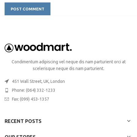
Condimentum adipiscing vel neque dis nam parturient orci at
scelerisque neque dis nam parturient.
451 Wall Street, UK, London
Phone: (064) 332-1233
Fax: (099) 453-1357
RECENT POSTS