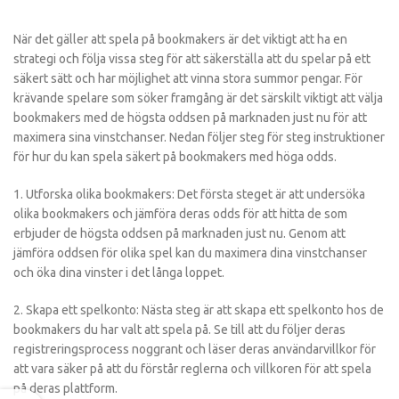
När det gäller att spela på bookmakers är det viktigt att ha en
strategi och följa vissa steg för att säkerställa att du spelar på ett
säkert sätt och har möjlighet att vinna stora summor pengar. För
krävande spelare som söker framgång är det särskilt viktigt att välja
bookmakers med de högsta oddsen på marknaden just nu för att
maximera sina vinstchanser. Nedan följer steg för steg instruktioner
för hur du kan spela säkert på bookmakers med höga odds.
1. Utforska olika bookmakers: Det första steget är att undersöka
olika bookmakers och jämföra deras odds för att hitta de som
erbjuder de högsta oddsen på marknaden just nu. Genom att
jämföra oddsen för olika spel kan du maximera dina vinstchanser
och öka dina vinster i det långa loppet.
2. Skapa ett spelkonto: Nästa steg är att skapa ett spelkonto hos de
bookmakers du har valt att spela på. Se till att du följer deras
registreringsprocess noggrant och läser deras användarvillkor för
att vara säker på att du förstår reglerna och villkoren för att spela
på deras plattform.